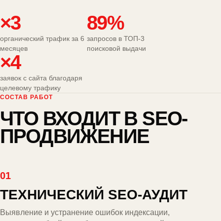
×3
89%
органический трафик за 6
запросов в ТОП-3
месяцев
поисковой выдачи
×4
заявок с сайта благодаря
целевому трафику
СОСТАВ РАБОТ
ЧТО ВХОДИТ В SEO-
ПРОДВИЖЕНИЕ
01
ТЕХНИЧЕСКИЙ SEO-АУДИТ
Выявление и устранение ошибок индексации,