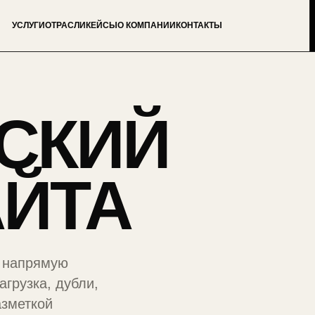
УСЛУГИ
ОТРАСЛИ
КЕЙСЫ
О КОМПАНИИ
КОНТАКТЫ
СКИЙ
АЙТА
о напрямую
грузка, дубли,
азметкой