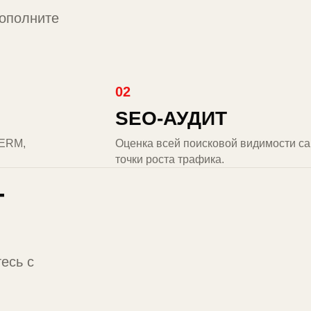
дополните
02
SEO-АУДИТ
SERM,
Оценка всей поисковой видимости сай
точки роста трафика.
Т
есь с